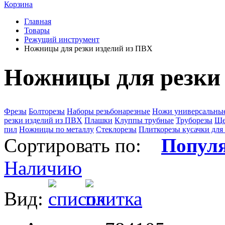
Корзина
Главная
Товары
Режущий инструмент
Ножницы для резки изделий из ПВХ
Ножницы для резки
Фрезы
Болторезы
Наборы резьбонарезные
Ножи универсальные
резки изделий из ПВХ
Плашки
Клуппы трубные
Труборезы
Ще
пил
Ножницы по металлу
Стеклорезы
Плиткорезы кусачки для
Сортировать по:
Попул
Наличию
Вид: