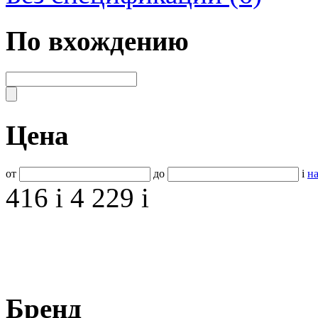
По вхождению
Цена
от
до
i
на
416
i
4 229
i
Бренд