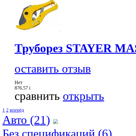
Труборез STAYER M
оставить отзыв
Нет
876.57
i
сравнить
открыть
1
2
вперёд
Авто (21)
Без спецификаций (6)