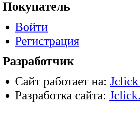
Крепежные элементы
Покупатель
Наждачная бумага
Хозтовары
Лестницы, стремянки, туры
Войти
Электрика, осветительное оборудование
Пена и герметики
Автомобильный инструмент
Регистрация
Сварочное оборудование
Силовое оборудование
Разработчик
Сайт работает на:
Jclic
Разработка сайта:
Jclick