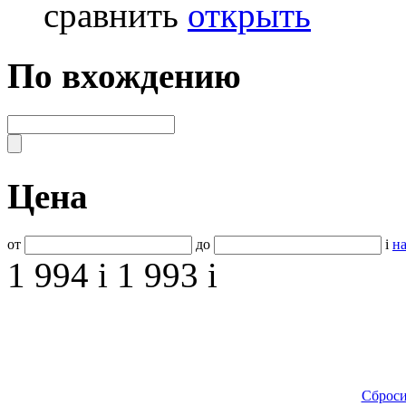
сравнить
открыть
По вхождению
Цена
от
до
i
на
1 994
i
1 993
i
Сброси