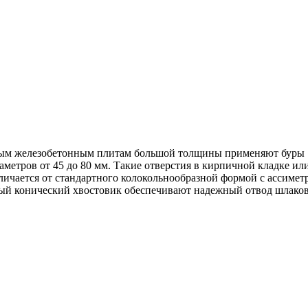
ным железобетонным плитам большой толщины применяют буры 
метров от 45 до 80 мм. Такие отверстия в кирпичной кладке ил
тличается от стандартного колокольнообразной формой с ассим
ый конический хвостовик обеспечивают надежный отвод шлаков