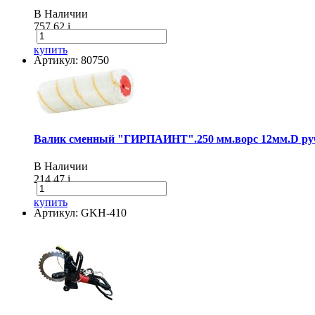
В Наличии
757.62
i
купить
Артикул: 80750
Валик сменный "ГИРПАИНТ".250 мм.ворс 12мм.D руч
В Наличии
214.47
i
купить
Артикул: GKH-410