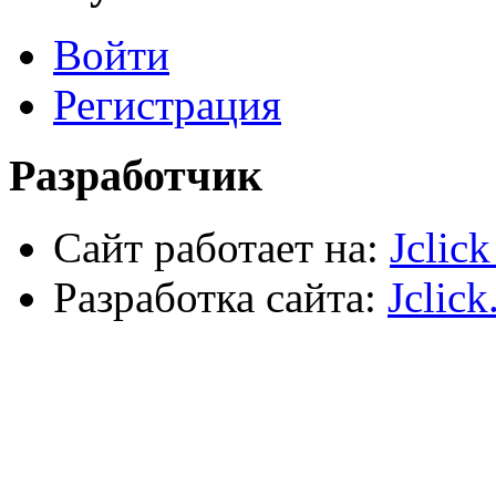
Хозтовары
Лестницы, стремянки, туры
Войти
Электрика, осветительное оборудование
Пена и герметики
Автомобильный инструмент
Регистрация
Сварочное оборудование
Силовое оборудование
Разработчик
Сайт работает на:
Jclic
Разработка сайта:
Jclick