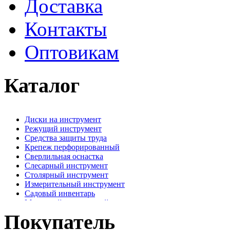
Доставка
Контакты
Оптовикам
Каталог
Диски на инструмент
Режущий инструмент
Средства защиты труда
Крепеж перфорированный
Сверлильная оснастка
Слесарный инструмент
Столярный инструмент
Измерительный инструмент
Садовый инвентарь
Малярный, отделочный инструмент
Крепежные элементы
Покупатель
Наждачная бумага