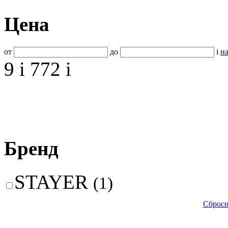
Цена
от
до
i
на
9
i
772
i
Бренд
STAYER
(1)
Сброси