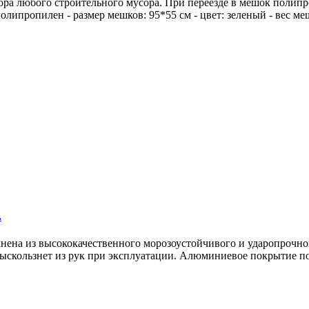
 сбора любого строительного мусора. При переезде в мешок пол
олипропилен - размер мешков: 95*55 см - цвет: зеленый - вес ме
.
нена из высококачественного морозоустойчивого и ударопрочног
 выскользнет из рук при эксплуатации. Алюминиевое покрытие п