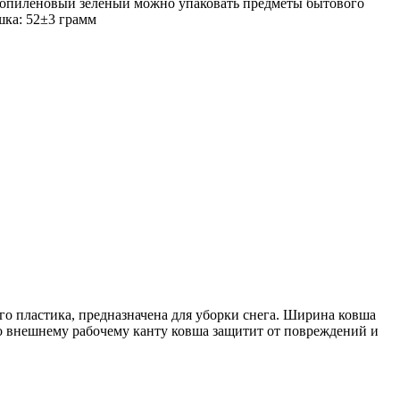
ипропиленовый зеленый можно упаковать предметы бытового
шка: 52±3 грамм
о пластика, предназначена для уборки снега. Ширина ковша
о внешнему рабочему канту ковша защитит от повреждений и