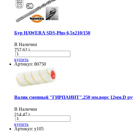
Бур HAWERA SDS-Plus 6,5х210/150
В Наличии
757.62
i
купить
Артикул: 80750
Валик сменный "ГИРПАИНТ".250 мм.ворс 12мм.D руч
В Наличии
214.47
i
купить
Артикул: у105