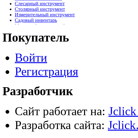
Слесарный инструмент
Столярный инструмент
Измерительный инструмент
Садовый инвентарь
Малярный, отделочный инструмент
Крепежные элементы
Покупатель
Наждачная бумага
Хозтовары
Лестницы, стремянки, туры
Войти
Электрика, осветительное оборудование
Пена и герметики
Автомобильный инструмент
Регистрация
Сварочное оборудование
Силовое оборудование
Разработчик
Сайт работает на:
Jclic
Разработка сайта:
Jclick