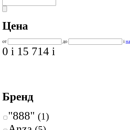
Цена
от
до
i
на
0
i
15 714
i
Бренд
"888"
(1)
Anza
(5)