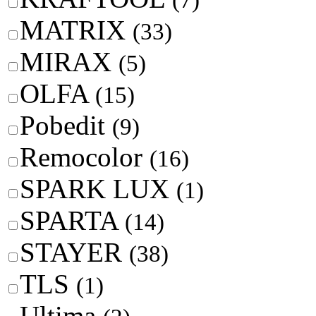
(7)
MATRIX
(33)
MIRAX
(5)
OLFA
(15)
Pobedit
(9)
Remocolor
(16)
SPARK LUX
(1)
SPARTA
(14)
STAYER
(38)
TLS
(1)
Ultima