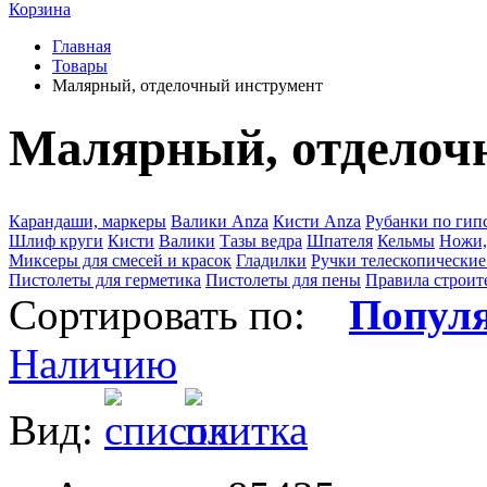
Корзина
Главная
Товары
Малярный, отделочный инструмент
Малярный, отделоч
Карандаши, маркеры
Валики Anza
Кисти Anza
Рубанки по гип
Шлиф круги
Кисти
Валики
Тазы ведра
Шпателя
Кельмы
Ножи,
Миксеры для смесей и красок
Гладилки
Ручки телескопические
Пистолеты для герметика
Пистолеты для пены
Правила строит
Сортировать по:
Попул
Наличию
Вид: