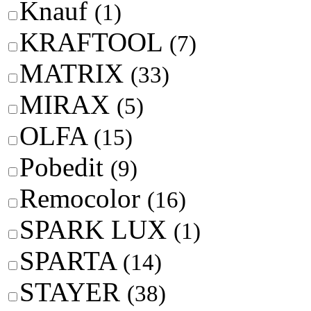
Knauf
(1)
KRAFTOOL
(7)
MATRIX
(33)
MIRAX
(5)
OLFA
(15)
Pobedit
(9)
Remocolor
(16)
SPARK LUX
(1)
SPARTA
(14)
STAYER
(38)