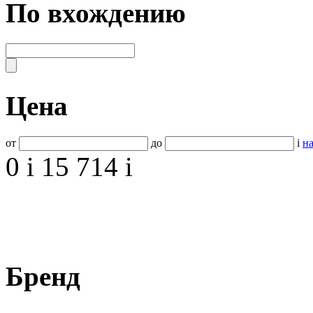
По вхождению
Цена
от
до
i
на
0
i
15 714
i
Бренд