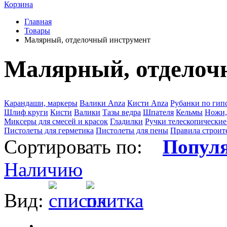
Корзина
Главная
Товары
Малярный, отделочный инструмент
Малярный, отделоч
Карандаши, маркеры
Валики Anza
Кисти Anza
Рубанки по гип
Шлиф круги
Кисти
Валики
Тазы ведра
Шпателя
Кельмы
Ножи,
Миксеры для смесей и красок
Гладилки
Ручки телескопические
Пистолеты для герметика
Пистолеты для пены
Правила строит
Сортировать по:
Попул
Наличию
Вид: