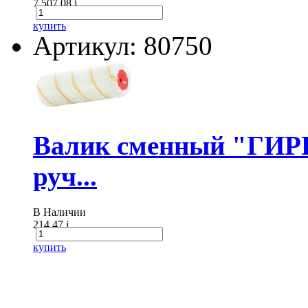
7 507.08
i
купить
Артикул: 80750
Валик сменный "ГИР
руч...
В Наличии
214.47
i
купить