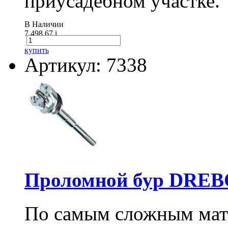
приусадебном участке.
В Наличии
7 498.67
i
купить
Артикул: 7338
Проломной бур DREBO
По самым сложным мате