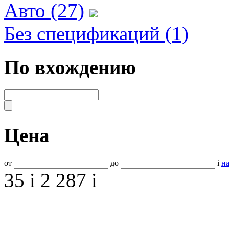
Авто (27)
Без спецификаций (1)
По вхождению
Цена
от
до
i
на
35
i
2 287
i