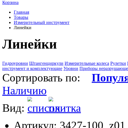
Корзина
Главная
Товары
Измерительный инструмент
Линейки
Линейки
Гидроуровни
Штангенциркули
Измерительные колеса
Рулетки
инструмент и комплектующие
Уровни
Приборы неразрушающе
Сортировать по:
Попул
Наличию
Вид:
Артикул: 3427-100_z01