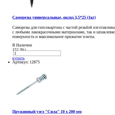
Саморезы универсальные, оксид 3,5*25 (1кг)
Саморезы для гипсокартона с частой резьбой изготавлив
с любыми лакокрасочными материалами, так и шпаклевко
поверхность и максимальное прижатие плиты.
В Наличии
152.39
i
купить
Артикул: 12875
Пружинный узел "Сила" 10 x 200 мм