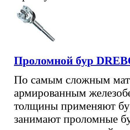
Проломной бур DREBO
По самым сложным мате
армированным железоб
толщины применяют бу
занимают проломные бу