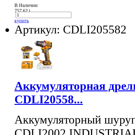
В Наличии
757.62
i
купить
Артикул: CDLI205582
Аккумуляторная дре
CDLI20558...
Аккумуляторный шуру
CDLI2002 INDUSTRIAL 