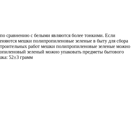
о сравнению с белыми являются более тонкими. Если
еняются мешки полипропиленовые зеленые в быту для сбора
я строительных работ мешки полипропиленовые зеленые можно
ипропиленовый зеленый можно упаковать предметы бытового
шка: 52±3 грамм