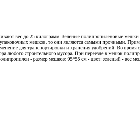
вают вес до 25 килограмм. Зеленые полипропиленовые мешки п
упаковочных мешков, то они являются самыми прочными. Прим
рименение для транспортировки и хранения удобрений. Во врем
 сбора любого строительного мусора. При переезде в мешок пол
олипропилен - размер мешков: 95*55 см - цвет: зеленый - вес ме