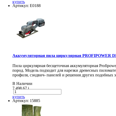
купить
Артикул: E0188
Аккумуляторная пила циркулярная PROFIPOWER DH
Пила циркулярная бесщеточная аккумуляторная Profipow
пород. Модель подходит для нарезки древесных пиломат
профиля, сэндвич- панелей и решения других подобных з
В Наличии
7 498.67
i
купить
Артикул: 15885