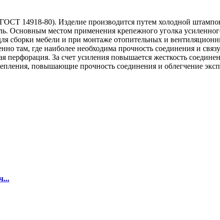
(ГОСТ 14918-80). Изделие производится путем холодной штампов
ь. Основным местом применения крепежного уголка усиленного 
для сборки мебели и при монтаже отопительных и вентиляционн
енно там, где наиболее необходима прочность соединения и свя
ная перфорация. За счет усиления повышается жесткость соедине
 крепления, повышающие прочность соединения и облегчение эк
...