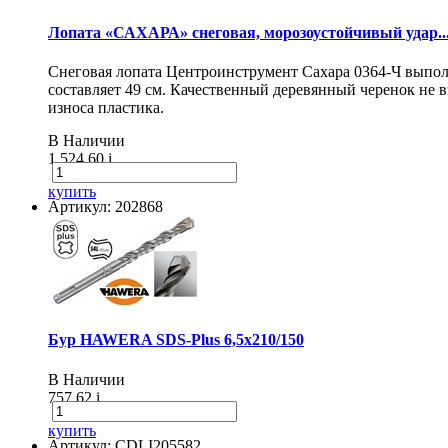
Лопата «САХАРА» снеговая, морозоустойчивый удар..
Снеговая лопата Центроинструмент Сахара 0364-Ч выпол
составляет 49 см. Качественный деревянный черенок не
износа пластика.
В Наличии
1 524.60
i
купить
Артикул: 202868
Бур HAWERA SDS-Plus 6,5х210/150
В Наличии
757.62
i
купить
Артикул: CDLI205582