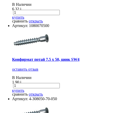
В Наличии
6.32
i
купить
сравнить
открыть
Артикул: 1080070500
Конфирмат потай 7.5 х 50, цинк SW4
оставить отзыв
В Наличии
1.90
i
купить
сравнить
открыть
Артикул: 4-308050-70-050