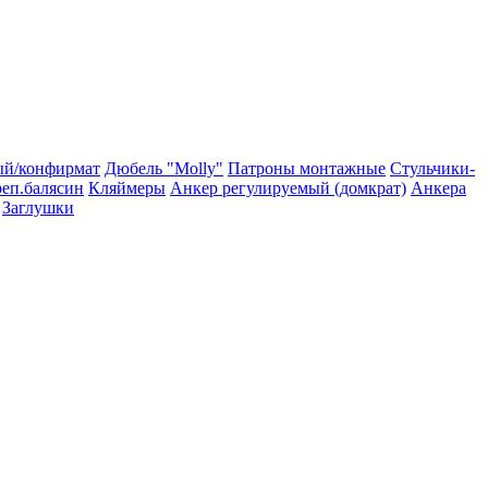
ый/конфирмат
Дюбель "Molly"
Патроны монтажные
Стульчики-
еп.балясин
Кляймеры
Анкер регулируемый (домкрат)
Анкера
Заглушки