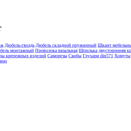
т
аж
Дюбель-гвоздь
Дюбель складной пружинный
Шкант мебельн
бель монтажный
Проволока вязальная
Шпилька двусторонняя кр
ры крепежных изделий
Саморезы
Скобы
Глухари din571
Хомуты
чию