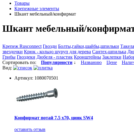
Товары
Крепежные элементы
Шкант мебельный/конфирмат
Шкант мебельный/конфирма
Крепеж Rusconnect
Гвозди
Болты,гайки,шайбы,шпильки
Такел
звездочки
Крюк - кольцо шуруп для дерева
Сантех-шпилька
Дю
Грибы
Гвоздеки
Дюбеля - пластик
Кронштейны
Заклепки
Набо
Сортировать по:
Популярности
↓
Названию
Цене
Нали
Вид:
Артикул: 1080070501
Конфирмат потай 7.5 х70, цинк SW4
оставить отзыв