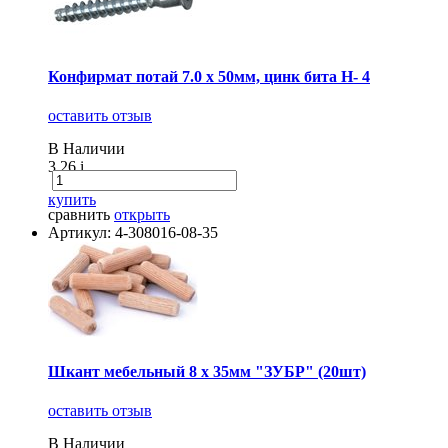
Конфирмат потай 7.0 х 50мм, цинк бита Н- 4
оставить отзыв
В Наличии
3.26
i
купить
сравнить
открыть
Артикул: 4-308016-08-35
Шкант мебельный 8 х 35мм "ЗУБР" (20шт)
оставить отзыв
В Наличии