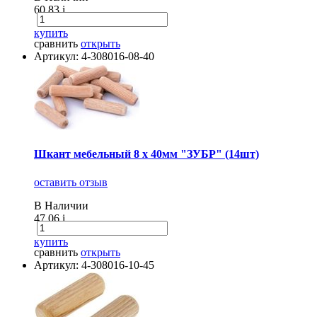
60.83
i
купить
сравнить
открыть
Артикул: 4-308016-08-40
Шкант мебельный 8 х 40мм "ЗУБР" (14шт)
оставить отзыв
В Наличии
47.06
i
купить
сравнить
открыть
Артикул: 4-308016-10-45