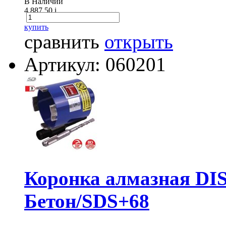
В Наличии
4 887.50
i
купить
сравнить
открыть
Артикул: 060201
Коронка алмазная D
Бетон/SDS+68