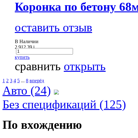
Коронка по бетону 6
оставить отзыв
В Наличии
2 912.39
i
купить
сравнить
открыть
1
2
3
4
5
...
8
вперёд
Авто (24)
Без спецификаций (125)
По вхождению