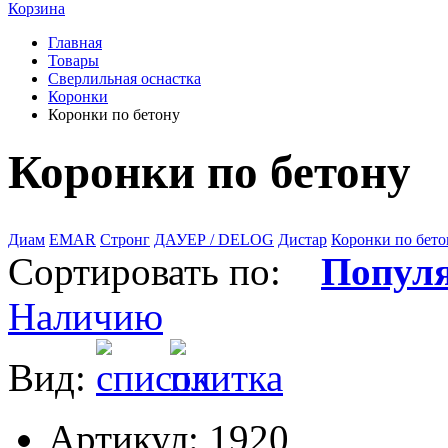
Корзина
Главная
Товары
Сверлильная оснастка
Коронки
Коронки по бетону
Коронки по бетону
Диам
EMAR
Стронг
ДАУЕР / DELOG
Дистар
Коронки по бето
Сортировать по:
Попул
Наличию
Вид:
Артикул: 1920