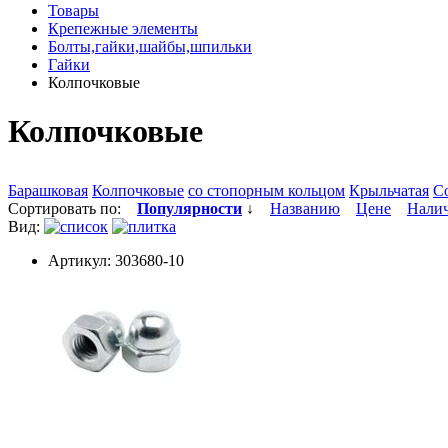
Товары
Крепежные элементы
Болты,гайки,шайбы,шпильки
Гайки
Колпочковые
Колпочковые
Барашковая
Колпочковые
со стопорным кольцом
Крыльчатая
С
Сортировать по:
Популярности
↓
Названию
Цене
Нали
Вид:
Артикул: 303680-10