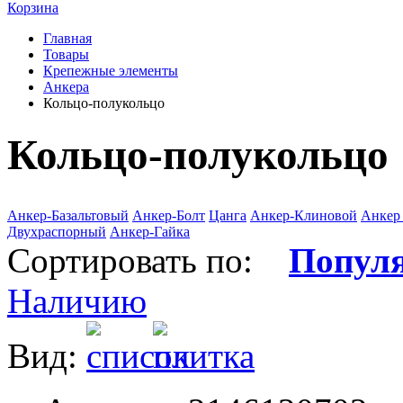
Корзина
Главная
Товары
Крепежные элементы
Анкера
Кольцо-полукольцо
Кольцо-полукольцо
Анкер-Базальтовый
Анкер-Болт
Цанга
Анкер-Клиновой
Анкер
Двухраспорный
Анкер-Гайка
Сортировать по:
Попул
Наличию
Вид: