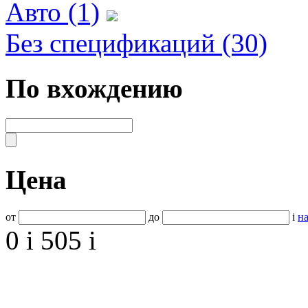
Авто (1)
Без спецификаций (30)
По вхождению
Цена
от
до
i
на
0
i
505
i