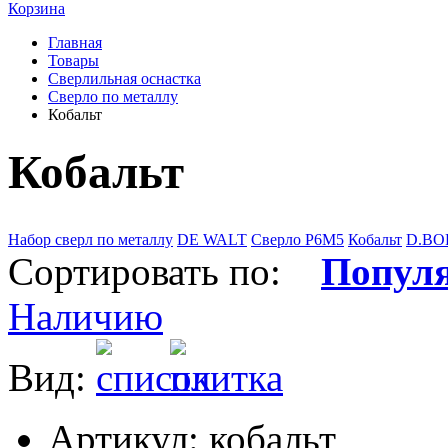
Корзина
Главная
Товары
Сверлильная оснастка
Сверло по металлу
Кобальт
Кобальт
Набор сверл по металлу
DE WALT
Сверло Р6М5
Кобальт
D.BO
Сортировать по:
Попул
Наличию
Вид:
Артикул: кобальт