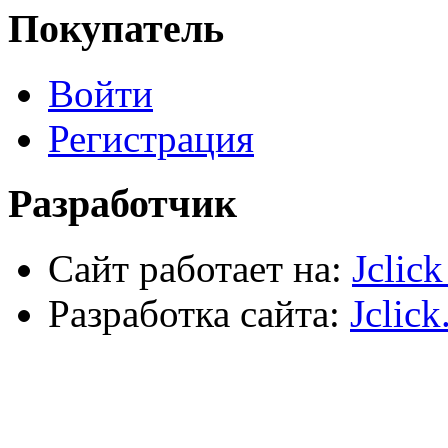
Крепежные элементы
Покупатель
Наждачная бумага
Хозтовары
Лестницы, стремянки, туры
Войти
Электрика, осветительное оборудование
Пена и герметики
Автомобильный инструмент
Регистрация
Сварочное оборудование
Силовое оборудование
Разработчик
Сайт работает на:
Jclic
Разработка сайта:
Jclick