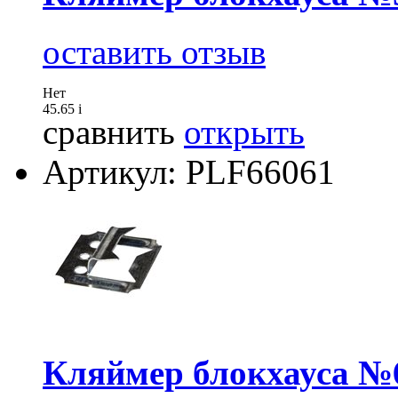
оставить отзыв
Нет
45.65
i
сравнить
открыть
Артикул: PLF66061
Кляймер блокхауса №