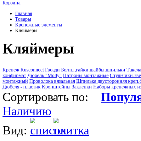
Корзина
Главная
Товары
Крепежные элементы
Кляймеры
Кляймеры
Крепеж Rusconnect
Гвозди
Болты,гайки,шайбы,шпильки
Такел
конфирмат
Дюбель "Molly"
Патроны монтажные
Стульчики-зв
монтажный
Проволока вязальная
Шпилька двусторонняя креп.
Дюбеля - пластик
Кронштейны
Заклепки
Наборы крепежных и
Сортировать по:
Попул
Наличию
Вид: