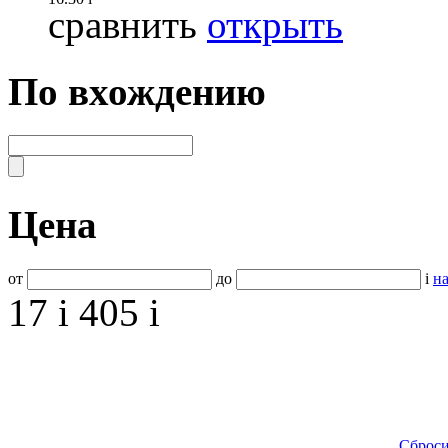
сравнить
открыть
По вхождению
Цена
от
до
i
на
17
i
405
i
Сброси