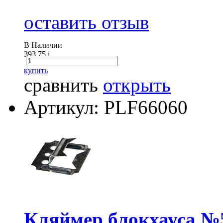
оставить отзыв
В Наличии
393.75
i
купить
сравнить
открыть
Артикул: PLF66060
Кляймер блокхауса №5