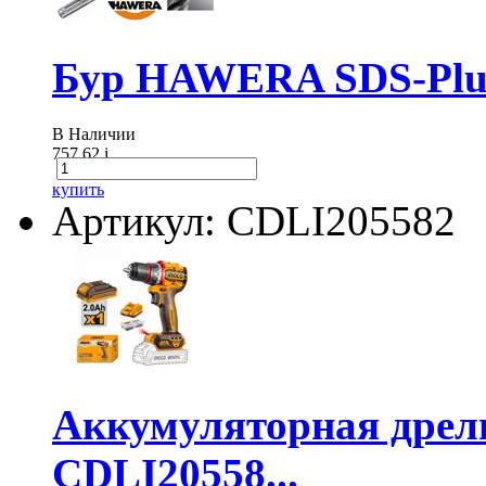
Бур HAWERA SDS-Plus
В Наличии
757.62
i
купить
Артикул: CDLI205582
Аккумуляторная дре
CDLI20558...