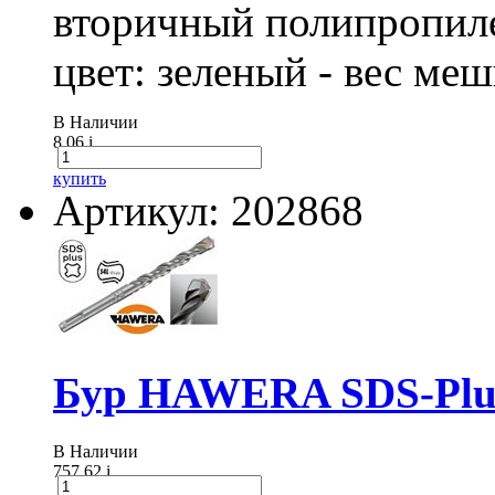
вторичный полипропиле
цвет: зеленый - вес ме
В Наличии
8.06
i
купить
Артикул: 202868
Бур HAWERA SDS-Plus
В Наличии
757.62
i