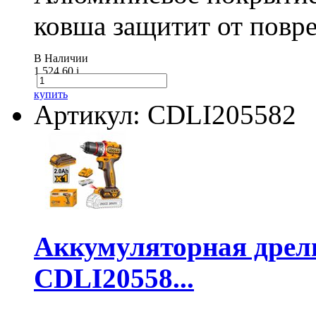
ковша защитит от повре
В Наличии
1 524.60
i
купить
Артикул: CDLI205582
Аккумуляторная дре
CDLI20558...