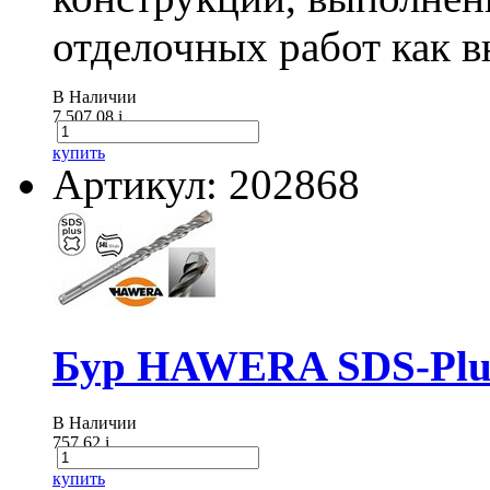
отделочных работ как вн
В Наличии
7 507.08
i
купить
Артикул: 202868
Бур HAWERA SDS-Plus
В Наличии
757.62
i
купить