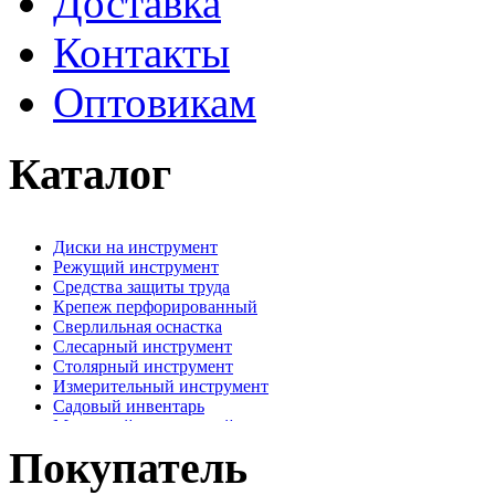
Доставка
Контакты
Оптовикам
Каталог
Диски на инструмент
Режущий инструмент
Средства защиты труда
Крепеж перфорированный
Сверлильная оснастка
Слесарный инструмент
Столярный инструмент
Измерительный инструмент
Садовый инвентарь
Малярный, отделочный инструмент
Крепежные элементы
Покупатель
Наждачная бумага
Хозтовары