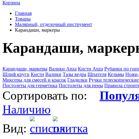
Корзина
Главная
Товары
Малярный, отделочный инструмент
Карандаши, маркеры
Карандаши, маркер
Карандаши, маркеры
Валики Anza
Кисти Anza
Рубанки по гип
Шлиф круги
Кисти
Валики
Тазы ведра
Шпателя
Кельмы
Ножи,
Миксеры для смесей и красок
Гладилки
Ручки телескопические
Пистолеты для герметика
Пистолеты для пены
Правила строит
Сортировать по:
Попул
Наличию
Вид: