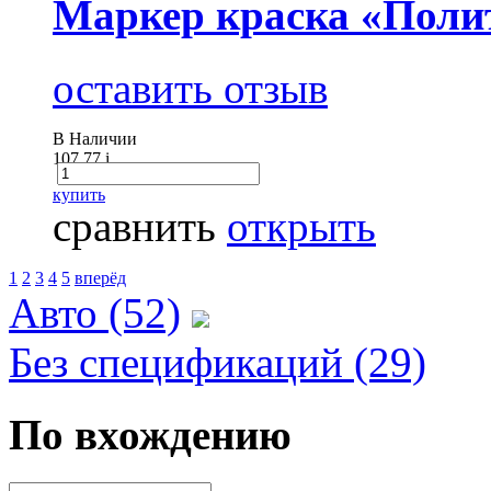
Маркер краска «Полит
оставить отзыв
В Наличии
107.77
i
купить
сравнить
открыть
1
2
3
4
5
вперёд
Авто (52)
Без спецификаций (29)
По вхождению