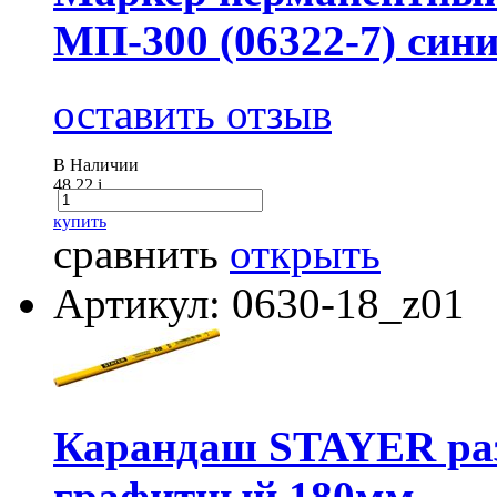
МП-300 (06322-7) син
оставить отзыв
В Наличии
48.22
i
купить
сравнить
открыть
Артикул: 0630-18_z01
Карандаш STAYER ра
графитный,180мм