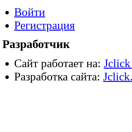
Лестницы, стремянки, туры
Войти
Электрика, осветительное оборудование
Пена и герметики
Автомобильный инструмент
Регистрация
Сварочное оборудование
Силовое оборудование
Разработчик
Сайт работает на:
Jclic
Разработка сайта:
Jclick