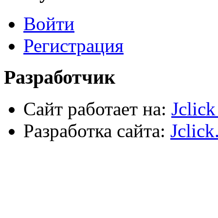
Хозтовары
Лестницы, стремянки, туры
Войти
Электрика, осветительное оборудование
Пена и герметики
Автомобильный инструмент
Регистрация
Сварочное оборудование
Силовое оборудование
Разработчик
Сайт работает на:
Jclic
Разработка сайта:
Jclick