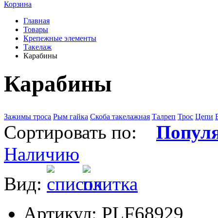
Корзина
Главная
Товары
Крепежные элементы
Такелаж
Карабины
Карабины
Зажимы троса
Рым гайка
Скоба такелажная
Талреп
Трос
Цепи
Сортировать по:
Попул
Наличию
Вид:
Артикул: PLF68929