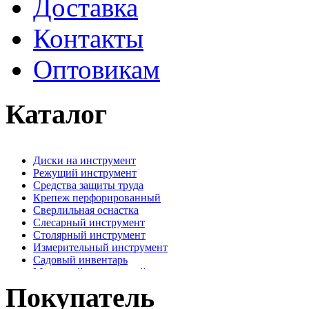
Доставка
Контакты
Оптовикам
Каталог
Диски на инструмент
Режущий инструмент
Средства защиты труда
Крепеж перфорированный
Сверлильная оснастка
Слесарный инструмент
Столярный инструмент
Измерительный инструмент
Садовый инвентарь
Малярный, отделочный инструмент
Крепежные элементы
Покупатель
Наждачная бумага