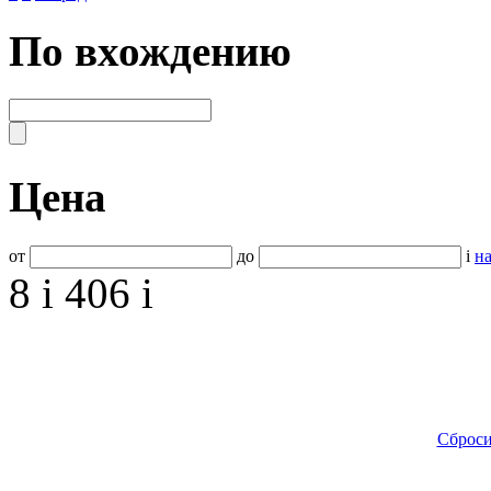
По вхождению
Цена
от
до
i
на
8
i
406
i
Сброси