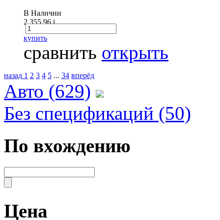
В Наличии
2 355.96
i
купить
сравнить
открыть
назад
1
2
3
4
5
...
34
вперёд
Авто (629)
Без спецификаций (50)
По вхождению
Цена