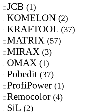
JCB
(1)
KOMELON
(2)
KRAFTOOL
(37)
MATRIX
(57)
MIRAX
(3)
OMAX
(1)
Pobedit
(37)
ProfiPower
(1)
Remocolor
(4)
SiL
(2)