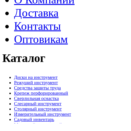
Доставка
Контакты
Оптовикам
Каталог
Диски на инструмент
Режущий инструмент
Средства защиты труда
Крепеж перфорированный
Сверлильная оснастка
Слесарный инструмент
Столярный инструмент
Измерительный инструмент
Садовый инвентарь
Малярный, отделочный инструмент
Крепежные элементы