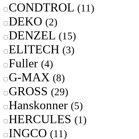
CONDTROL
(11)
DEKO
(2)
DENZEL
(15)
ELITECH
(3)
Fuller
(4)
G-MAX
(8)
GROSS
(29)
Hanskonner
(5)
HERCULES
(1)
INGCO
(11)