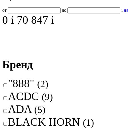
от
до
i
на
0
i
70 847
i
Бренд
"888"
(2)
ACDC
(9)
ADA
(5)
BLACK HORN
(1)