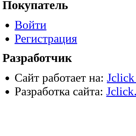
Покупатель
Наждачная бумага
Хозтовары
Лестницы, стремянки, туры
Войти
Электрика, осветительное оборудование
Пена и герметики
Автомобильный инструмент
Регистрация
Сварочное оборудование
Силовое оборудование
Разработчик
Сайт работает на:
Jclic
Разработка сайта:
Jclick