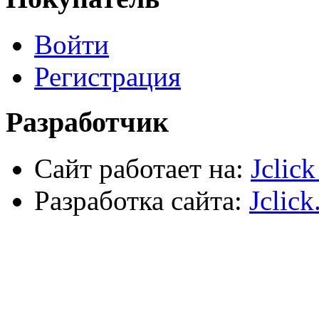
Хозтовары
Лестницы, стремянки, туры
Войти
Электрика, осветительное оборудование
Пена и герметики
Автомобильный инструмент
Регистрация
Сварочное оборудование
Силовое оборудование
Разработчик
Сайт работает на:
Jclic
Разработка сайта:
Jclick