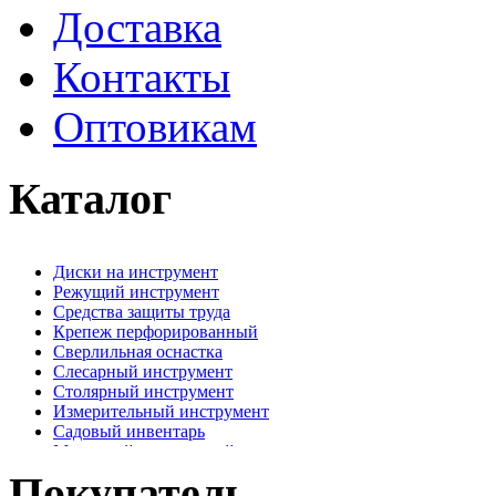
Доставка
Контакты
Оптовикам
Каталог
Диски на инструмент
Режущий инструмент
Средства защиты труда
Крепеж перфорированный
Сверлильная оснастка
Слесарный инструмент
Столярный инструмент
Измерительный инструмент
Садовый инвентарь
Малярный, отделочный инструмент
Крепежные элементы
Покупатель
Наждачная бумага