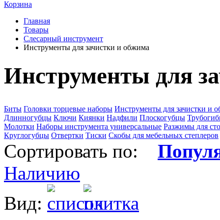
Корзина
Главная
Товары
Слесарный инструмент
Инструменты для зачистки и обжима
Инструменты для за
Биты
Головки торцевые наборы
Инструменты для зачистки и 
Длинногубцы
Ключи
Киянки
Надфили
Плоскогубцы
Трубоги
Молотки
Наборы инструмента универсальные
Разжимы для ст
Круглогубцы
Отвертки
Тиски
Скобы для мебельных степлеров
Сортировать по:
Попул
Наличию
Вид: