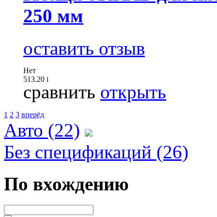
250 мм
оставить отзыв
Нет
513.20
i
сравнить
открыть
1
2
3
вперёд
Авто (22)
Без спецификаций (26)
По вхождению