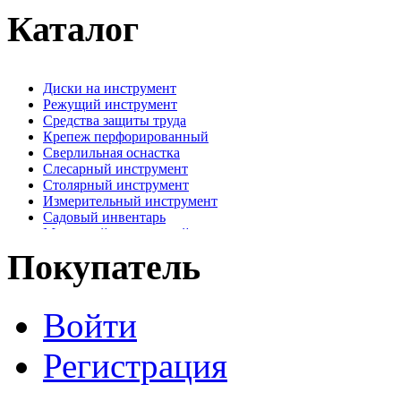
Каталог
Диски на инструмент
Режущий инструмент
Средства защиты труда
Крепеж перфорированный
Сверлильная оснастка
Слесарный инструмент
Столярный инструмент
Измерительный инструмент
Садовый инвентарь
Малярный, отделочный инструмент
Крепежные элементы
Покупатель
Наждачная бумага
Хозтовары
Лестницы, стремянки, туры
Войти
Электрика, осветительное оборудование
Пена и герметики
Автомобильный инструмент
Регистрация
Сварочное оборудование
Силовое оборудование