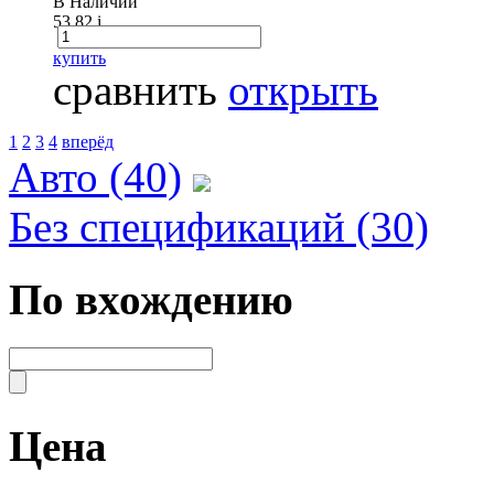
В Наличии
53.82
i
купить
сравнить
открыть
1
2
3
4
вперёд
Авто (40)
Без спецификаций (30)
По вхождению
Цена