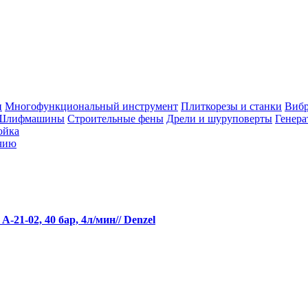
и
Многофункциональный инструмент
Плиткорезы и станки
Вибр
Шлифмашины
Строительные фены
Дрели и шуруповерты
Генера
ойка
чию
1-02, 40 бар, 4л/мин// Denzel