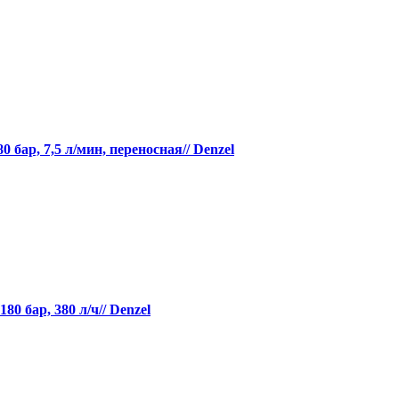
бар, 7,5 л/мин, переносная// Denzel
0 бар, 380 л/ч// Denzel