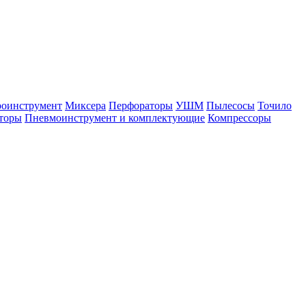
оинструмент
Миксера
Перфораторы
УШМ
Пылесосы
Точило
торы
Пневмоинструмент и комплектующие
Компрессоры