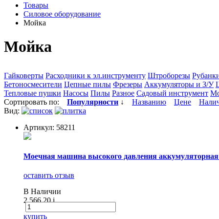
Товары
Силовое оборудование
Мойка
Мойка
Гайковерты
Расходники к эл.инструменту
Штроборезы
Рубанк
Бетоносмесители
Цепные пилы
Фрезеры
Аккумуляторы и З/У
Тепловые пушки
Насосы
Пилы
Разное
Садовый инструмент
М
Сортировать по:
Популярности
↓
Названию
Цене
Нали
Вид:
Артикул: 58211
Моечная машина высокого давления аккумуляторная А-2
оставить отзыв
В Наличии
2 566.20
i
купить