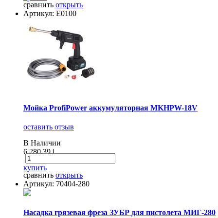
сравнить
открыть
Артикул: Е0100
Мойка ProfiPower аккумуляторная MKHPW-18V
оставить отзыв
В Наличии
6 280.39
i
купить
сравнить
открыть
Артикул: 70404-280
Насадка грязевая фреза ЗУБР для пистолета МИГ-280