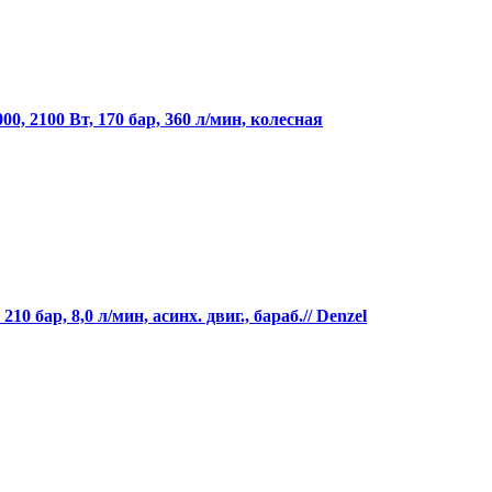
2100 Вт, 170 бар, 360 л/мин, колесная
 бар, 8,0 л/мин, асинх. двиг., бараб.// Denzel