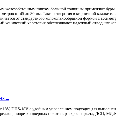
ным железобетонным плитам большой толщины применяют буры 
метров от 45 до 80 мм. Такие отверстия в кирпичной кладке ил
тличается от стандартного колокольнообразной формой с ассим
ый конический хвостовик обеспечивают надежный отвод шлаков
S-...
er 18V, DHS-18V с удобным управлением подходит для выполнен
ериалов, подрезки дверных полотен, раскроя паркета, ДСП, МДФ