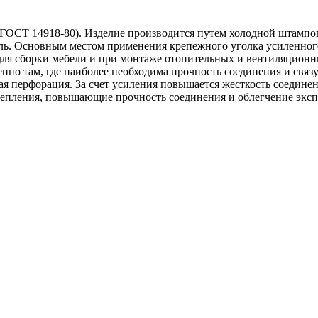
(ГОСТ 14918-80). Изделие производится путем холодной штампов
ь. Основным местом применения крепежного уголка усиленного 
для сборки мебели и при монтаже отопительных и вентиляционн
енно там, где наиболее необходима прочность соединения и свя
ная перфорация. За счет усиления повышается жесткость соедине
 крепления, повышающие прочность соединения и облегчение эк