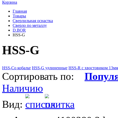
Корзина
Главная
Товары
Сверлильная оснастка
Сверло по металлу
D.BOR
HSS-G
HSS-G
HSS-Co кобальт
HSS-G удлиненные
HSS-R c хвостовиком 13м
Сортировать по:
Попул
Наличию
Вид: