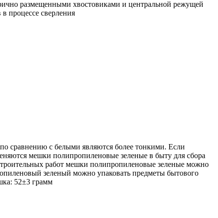
етрично размещенными хвостовиками и центральной режущей
 в процессе сверления
о сравнению с белыми являются более тонкими. Если
еняются мешки полипропиленовые зеленые в быту для сбора
я строительных работ мешки полипропиленовые зеленые можно
ипропиленовый зеленый можно упаковать предметы бытового
шка: 52±3 грамм