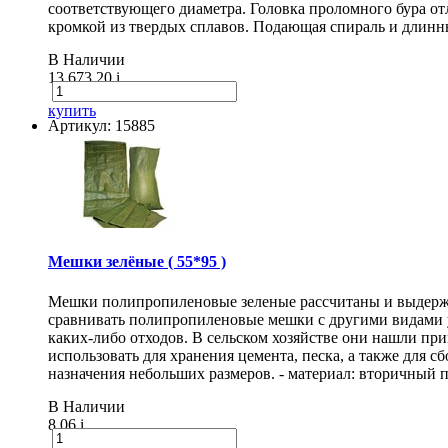
соответствующего диаметра. Головка проломного бура о
кромкой из твердых сплавов. Подающая спираль и длинн
В Наличии
13 673.20
i
купить
Артикул: 15885
Мешки зелёные ( 55*95 )
Мешки полипропиленовые зеленые рассчитаны и выдержи
сравнивать полипропиленовые мешки с другими видами 
каких-либо отходов. В сельском хозяйстве они нашли п
использовать для хранения цемента, песка, а также для
назначения небольших размеров. - материал: вторичный п
В Наличии
8.06
i