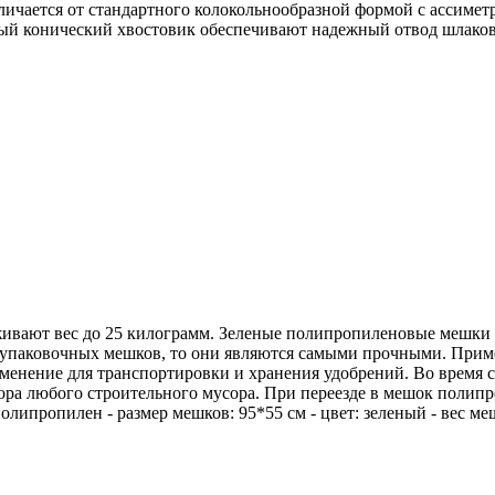
тличается от стандартного колокольнообразной формой с ассим
ый конический хвостовик обеспечивают надежный отвод шлаков
вают вес до 25 килограмм. Зеленые полипропиленовые мешки п
упаковочных мешков, то они являются самыми прочными. Прим
рименение для транспортировки и хранения удобрений. Во врем
 сбора любого строительного мусора. При переезде в мешок пол
олипропилен - размер мешков: 95*55 см - цвет: зеленый - вес ме