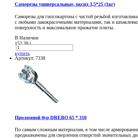
Саморезы универсальные, оксид 3,5*25 (1кг)
Саморезы для гипсокартона с частой резьбой изготавлив
с любыми лакокрасочными материалами, так и шпаклевко
поверхность и максимальное прижатие плиты.
В Наличии
152.39
i
купить
Артикул: 7338
Проломной бур DREBO 65 * 310
По самым сложным материалам, в том числе армирован
предназначены для сверления отверстий значительных диа