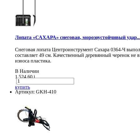
Лопата «САХАРА» снеговая, морозоустойчивый удар..
Снеговая лопата Центроинструмент Сахара 0364-Ч выпол
составляет 49 см. Качественный деревянный черенок не
износа пластика.
В Наличии
1 524.60
i
купить
Артикул: GKH-410