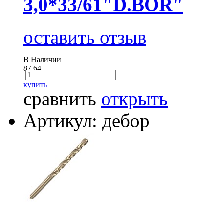
3,0*33/61"D.BOR"
оставить отзыв
В Наличии
87.64
i
купить
сравнить
открыть
Артикул: дебор