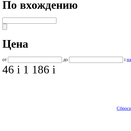
По вхождению
Цена
от
до
i
на
46
i
1 186
i
Сброси