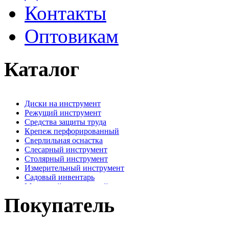
Контакты
Оптовикам
Каталог
Диски на инструмент
Режущий инструмент
Средства защиты труда
Крепеж перфорированный
Сверлильная оснастка
Слесарный инструмент
Столярный инструмент
Измерительный инструмент
Садовый инвентарь
Малярный, отделочный инструмент
Крепежные элементы
Покупатель
Наждачная бумага
Хозтовары
Лестницы, стремянки, туры