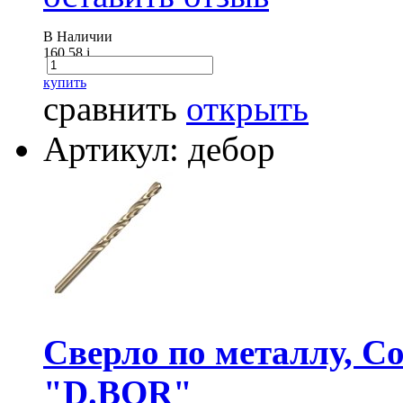
В Наличии
160.58
i
купить
сравнить
открыть
Артикул: дебор
Сверло по металлу, Co
"D.BOR"