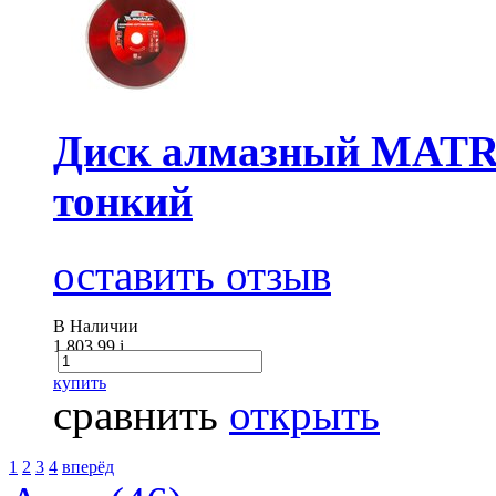
Диск алмазный MATRI
тонкий
оставить отзыв
В Наличии
1 803.99
i
купить
сравнить
открыть
1
2
3
4
вперёд