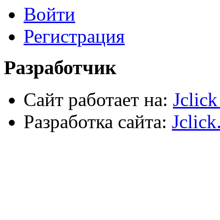
Войти
Электрика, осветительное оборудование
Пена и герметики
Автомобильный инструмент
Регистрация
Сварочное оборудование
Силовое оборудование
Разработчик
Сайт работает на:
Jclic
Разработка сайта:
Jclick