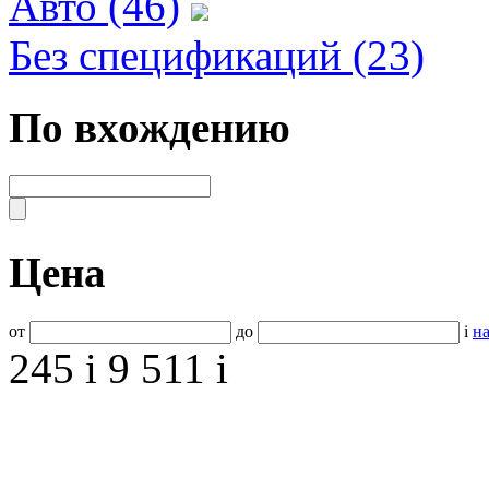
Авто (46)
Без спецификаций (23)
По вхождению
Цена
от
до
i
на
245
i
9 511
i