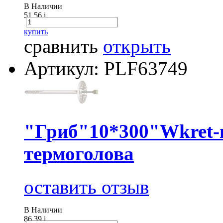
В Наличии
51.56
i
купить
сравнить
открыть
Артикул: PLF63749
"Гриб"10*300"Wkret-
термоголова
оставить отзыв
В Наличии
86.39
i