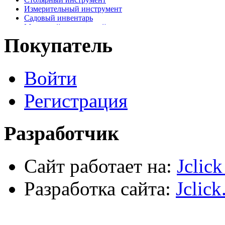
Измерительный инструмент
Садовый инвентарь
Малярный, отделочный инструмент
Крепежные элементы
Покупатель
Наждачная бумага
Хозтовары
Лестницы, стремянки, туры
Войти
Электрика, осветительное оборудование
Пена и герметики
Автомобильный инструмент
Регистрация
Сварочное оборудование
Силовое оборудование
Разработчик
Сайт работает на:
Jclic
Разработка сайта:
Jclick