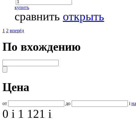
купить
сравнить
открыть
1
2
вперёд
По вхождению
Цена
от
до
i
на
0
i
1 121
i