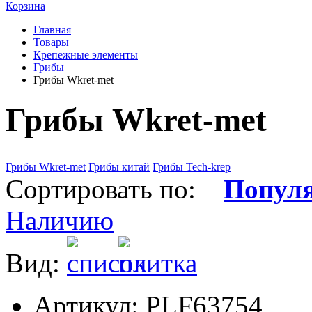
Корзина
Главная
Товары
Крепежные элементы
Грибы
Грибы Wkret-met
Грибы Wkret-met
Грибы Wkret-met
Грибы китай
Грибы Tech-krep
Сортировать по:
Попул
Наличию
Вид:
Артикул: PLF63754