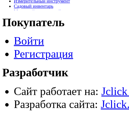
Измерительный инструмент
Садовый инвентарь
Малярный, отделочный инструмент
Крепежные элементы
Покупатель
Наждачная бумага
Хозтовары
Лестницы, стремянки, туры
Войти
Электрика, осветительное оборудование
Пена и герметики
Автомобильный инструмент
Регистрация
Сварочное оборудование
Силовое оборудование
Разработчик
Сайт работает на:
Jclic
Разработка сайта:
Jclick