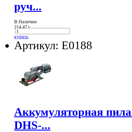
руч...
В Наличии
214.47
i
купить
Артикул: E0188
Аккумуляторная пил
DHS-...