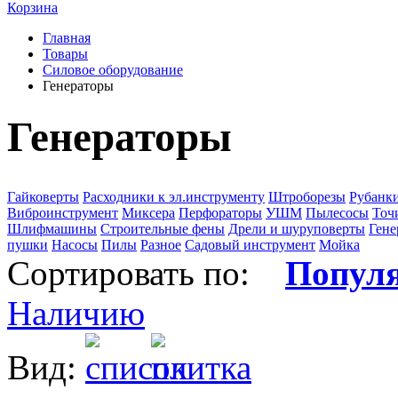
Корзина
Главная
Товары
Силовое оборудование
Генераторы
Генераторы
Гайковерты
Расходники к эл.инструменту
Штроборезы
Рубанк
Виброинструмент
Миксера
Перфораторы
УШМ
Пылесосы
Точ
Шлифмашины
Строительные фены
Дрели и шуруповерты
Гене
пушки
Насосы
Пилы
Разное
Садовый инструмент
Мойка
Сортировать по:
Попул
Наличию
Вид: