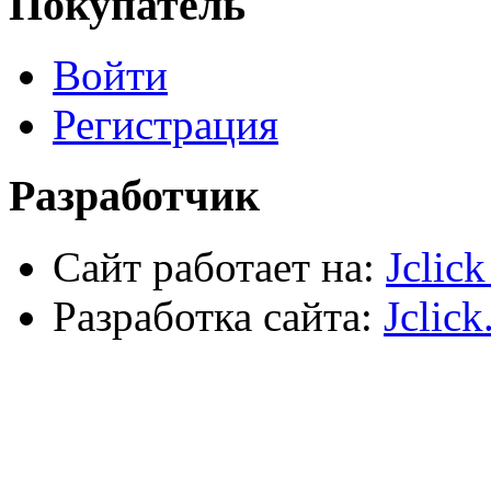
Покупатель
Наждачная бумага
Хозтовары
Лестницы, стремянки, туры
Войти
Электрика, осветительное оборудование
Пена и герметики
Автомобильный инструмент
Регистрация
Сварочное оборудование
Силовое оборудование
Разработчик
Сайт работает на:
Jclic
Разработка сайта:
Jclick