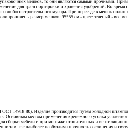
упаковочных мешков, то они являются самыми прочными. Прим
рименение для транспортировки и хранения удобрений. Во врем
 сбора любого строительного мусора. При переезде в мешок пол
олипропилен - размер мешков: 95*55 см - цвет: зеленый - вес ме
(ГОСТ 14918-80). Изделие производится путем холодной штампов
ь. Основным местом применения крепежного уголка усиленного 
для сборки мебели и при монтаже отопительных и вентиляционн
енно там, где наиболее необходима прочность соединения и свя