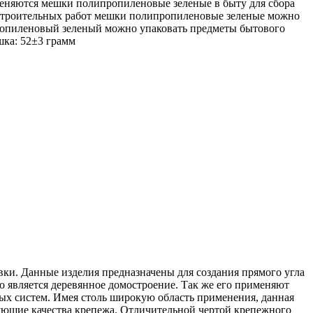
еняются мешки полипропиленовые зеленые в быту для сбора
я строительных работ мешки полипропиленовые зеленые можно
ипропиленовый зеленый можно упаковать предметы бытового
шка: 52±3 грамм
ки. Данные изделия предназначены для создания прямого угла
является деревянное домостроение. Так же его применяют
ых систем. Имея столь широкую область применения, данная
зующие качества крепежа. Отличительной чертой крепежного