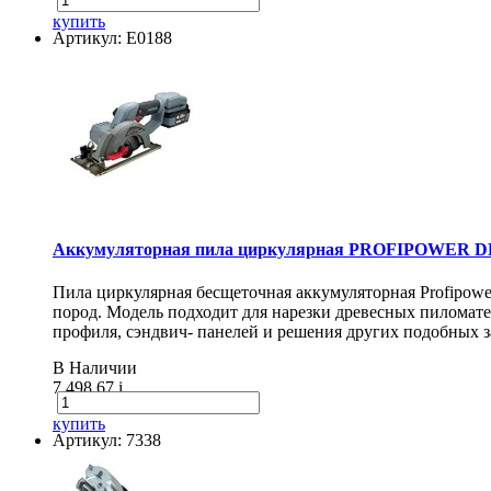
купить
Артикул: E0188
Аккумуляторная пила циркулярная PROFIPOWER DH
Пила циркулярная бесщеточная аккумуляторная Profipow
пород. Модель подходит для нарезки древесных пиломат
профиля, сэндвич- панелей и решения других подобных з
В Наличии
7 498.67
i
купить
Артикул: 7338