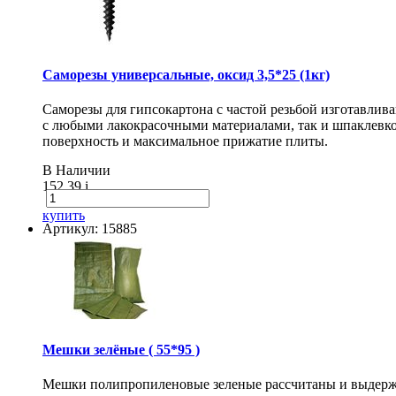
Саморезы универсальные, оксид 3,5*25 (1кг)
Саморезы для гипсокартона с частой резьбой изготавлив
с любыми лакокрасочными материалами, так и шпаклевко
поверхность и максимальное прижатие плиты.
В Наличии
152.39
i
купить
Артикул: 15885
Мешки зелёные ( 55*95 )
Мешки полипропиленовые зеленые рассчитаны и выдержи