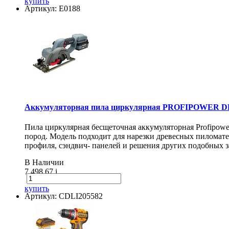
купить
Артикул: E0188
Аккумуляторная пила циркулярная PROFIPOWER DH
Пила циркулярная бесщеточная аккумуляторная Profipow
пород. Модель подходит для нарезки древесных пиломат
профиля, сэндвич- панелей и решения других подобных з
В Наличии
7 498.67
i
купить
Артикул: CDLI205582