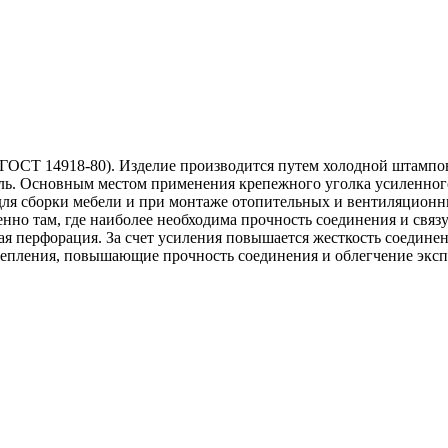
(ГОСТ 14918-80). Изделие производится путем холодной штампов
ь. Основным местом применения крепежного уголка усиленного 
для сборки мебели и при монтаже отопительных и вентиляционн
енно там, где наиболее необходима прочность соединения и свя
ная перфорация. За счет усиления повышается жесткость соедине
 крепления, повышающие прочность соединения и облегчение эк