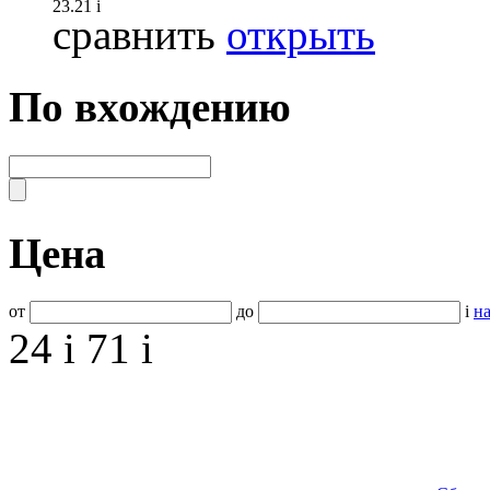
23.21
i
сравнить
открыть
По вхождению
Цена
от
до
i
на
24
i
71
i