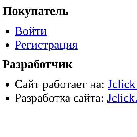
Крепежные элементы
Покупатель
Наждачная бумага
Хозтовары
Лестницы, стремянки, туры
Войти
Электрика, осветительное оборудование
Пена и герметики
Автомобильный инструмент
Регистрация
Сварочное оборудование
Силовое оборудование
Разработчик
Сайт работает на:
Jclic
Разработка сайта:
Jclick