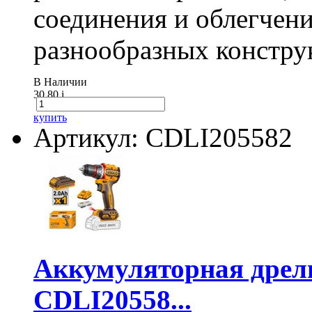
соединения и облегчени
разнообразных констру
В Наличии
30.80
i
купить
Артикул: CDLI205582
Аккумуляторная дре
CDLI20558...