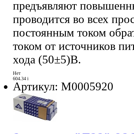
предъявляют повышенны
проводится во всех пр
постоянным током обра
током от источников пи
хода (50±5)В.
Нет
604.34
i
Артикул: М0005920