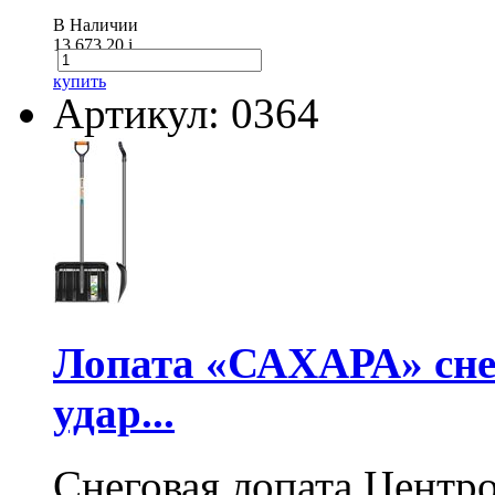
В Наличии
13 673.20
i
купить
Артикул: 0364
Лопата «САХАРА» сне
удар...
Снеговая лопата Центр