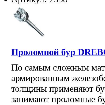
Проломной бур DREBO
По самым сложным мате
армированным железоб
толщины применяют бу
занимают проломные бу