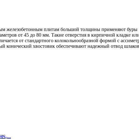
ным железобетонным плитам большой толщины применяют буры 
метров от 45 до 80 мм. Такие отверстия в кирпичной кладке ил
тличается от стандартного колокольнообразной формой с ассим
ый конический хвостовик обеспечивают надежный отвод шлаков
S-...