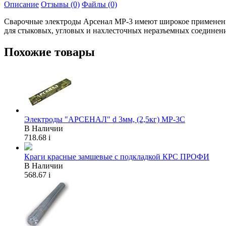
Описание
Отзывы (0)
Файлы (0)
Сварочные электроды Арсенал МР-3 имеют широкое применени
для стыковых, угловых и нахлесточных неразъемных соединени
Похожие товары
Электроды "АРСЕНАЛ" d 3мм, (2,5кг) МР-3C
В Наличии
718.68
i
Краги красные замшевые с подкладкой КРС ПРОФИ
В Наличии
568.67
i