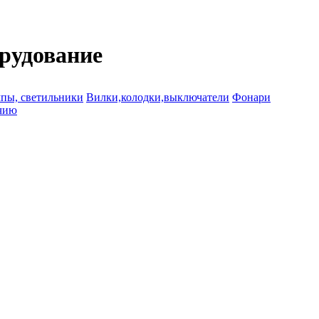
орудование
пы, светильники
Вилки,колодки,выключатели
Фонари
чию