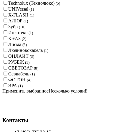
Technolux (Технолюкс)
(5)
UNIVersal
(1)
X-FLASH
(1)
АЛЮР
(1)
Зубр
(10)
Инкотекс
(1)
КЭАЗ
(2)
Лисма
(6)
Людиновокабель
(1)
ОНЛАЙТ
(3)
РУБЕЖ
(1)
СВЕТОЗАР
(8)
Севкабель
(1)
ФОТОН
(4)
ЭРА
(1)
Применить выбранное
Несколько условий
Контакты