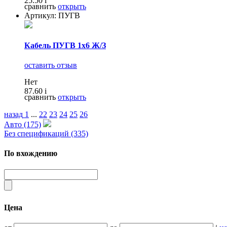
25.50
i
сравнить
открыть
Артикул: ПУГВ
Кабель ПУГВ 1х6 Ж/З
оставить отзыв
Нет
87.60
i
сравнить
открыть
назад
1
...
22
23
24
25
26
Авто (175)
Без спецификаций (335)
По вхождению
Цена