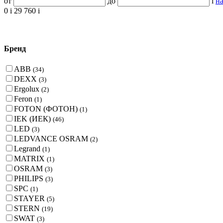
от
до
i
на
0
i
29 760
i
Бренд
ABB
(34)
DEXX
(3)
Ergolux
(2)
Feron
(1)
FOTON (ФОТОН)
(1)
IEK (ИЕК)
(46)
LED
(3)
LEDVANCE OSRAM
(2)
Legrand
(1)
MATRIX
(1)
OSRAM
(3)
PHILIPS
(3)
SPC
(1)
STAYER
(5)
STERN
(19)
SWAT
(3)