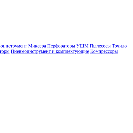
оинструмент
Миксера
Перфораторы
УШМ
Пылесосы
Точило
торы
Пневмоинструмент и комплектующие
Компрессоры