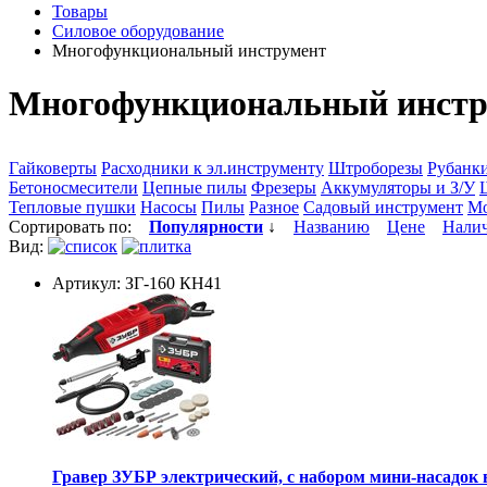
Товары
Силовое оборудование
Многофункциональный инструмент
Многофункциональный инстр
Гайковерты
Расходники к эл.инструменту
Штроборезы
Рубанк
Бетоносмесители
Цепные пилы
Фрезеры
Аккумуляторы и З/У
Тепловые пушки
Насосы
Пилы
Разное
Садовый инструмент
М
Сортировать по:
Популярности
↓
Названию
Цене
Нали
Вид:
Артикул: ЗГ-160 КН41
Гравер ЗУБР электрический, с набором мини-насадок в 