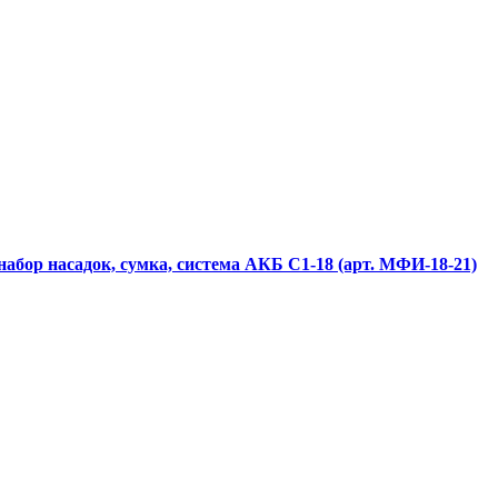
абор насадок, сумка, система АКБ С1-18 (арт. МФИ-18-21)