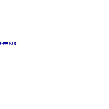
И-400 КН)