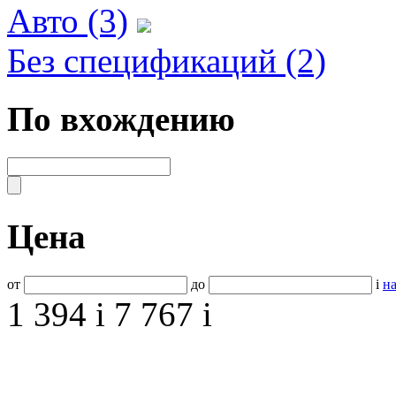
Авто (3)
Без спецификаций (2)
По вхождению
Цена
от
до
i
на
1 394
i
7 767
i