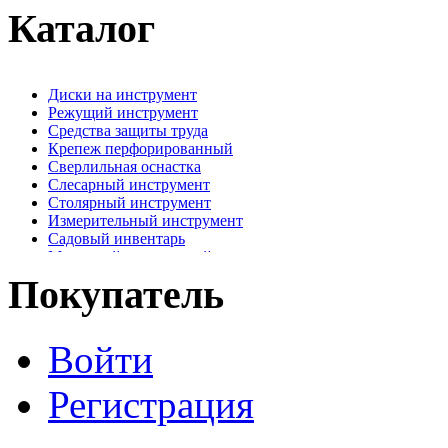
Каталог
Диски на инструмент
Режущий инструмент
Средства защиты труда
Крепеж перфорированный
Сверлильная оснастка
Слесарный инструмент
Столярный инструмент
Измерительный инструмент
Садовый инвентарь
Малярный, отделочный инструмент
Крепежные элементы
Покупатель
Наждачная бумага
Хозтовары
Лестницы, стремянки, туры
Войти
Электрика, осветительное оборудование
Пена и герметики
Автомобильный инструмент
Регистрация
Сварочное оборудование
Силовое оборудование