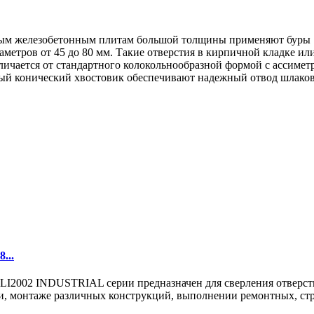
ным железобетонным плитам большой толщины применяют буры 
метров от 45 до 80 мм. Такие отверстия в кирпичной кладке ил
тличается от стандартного колокольнообразной формой с ассим
ый конический хвостовик обеспечивают надежный отвод шлаков
...
02 INDUSTRIAL серии предназначен для сверления отверстий в
, монтаже различных конструкций, выполнении ремонтных, стро