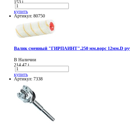
153
i
купить
Артикул: 80750
Валик сменный "ГИРПАИНТ".250 мм.ворс 12мм.D руч
В Наличии
214.47
i
купить
Артикул: 7338