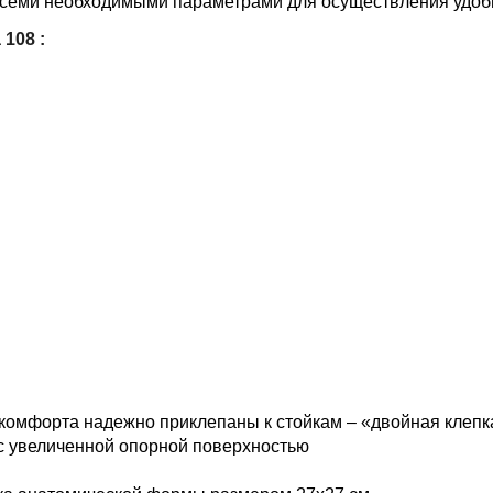
всеми необходимыми параметрами для осуществления удобн
 108
:
комфорта надежно приклепаны к стойкам – «двойная клеп
с увеличенной опорной поверхностью