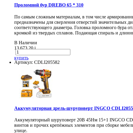
Проломной бур DREBO 65 * 310
По самым сложным материалам, в том числе армирован
предназначены для сверления отверстий значительных диа
соответствующего диаметра. Головка проломного бура о
кромкой из твердых сплавов. Подающая спираль и длинн
В Наличии
13 673.20
i
купить
Артикул: CDLI205582
Аккумуляторная дрель-шуруповерт INGCO CDLI20558
Аккумуляторный шуруповерт 20В 45Нм 15+1 INGCO CDLI20
винтов и прочих крепёжных элементов при сборке мебели
улице.