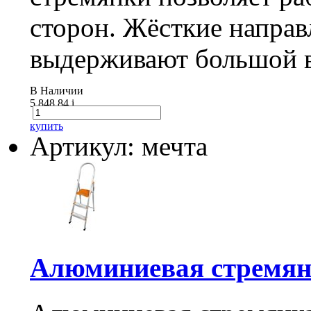
сторон. Жёсткие напра
выдерживают большой в
В Наличии
5 848.84
i
купить
Артикул: мечта
Алюминиевая стремян