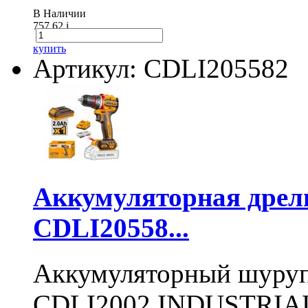
В Наличии
757.62
i
купить
Артикул: CDLI205582
Аккумуляторная дре
CDLI20558...
Аккумуляторный шуру
CDLI2002 INDUSTRIAL 