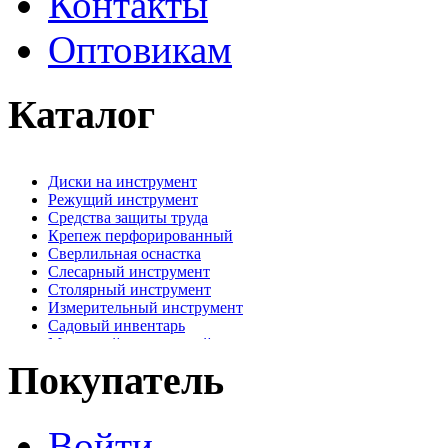
Контакты
Оптовикам
Каталог
Диски на инструмент
Режущий инструмент
Средства защиты труда
Крепеж перфорированный
Сверлильная оснастка
Слесарный инструмент
Столярный инструмент
Измерительный инструмент
Садовый инвентарь
Малярный, отделочный инструмент
Крепежные элементы
Покупатель
Наждачная бумага
Хозтовары
Лестницы, стремянки, туры
Войти
Электрика, осветительное оборудование