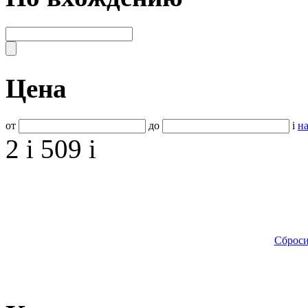
Цена
от
до
i
на
2
i
509
i
Сброси