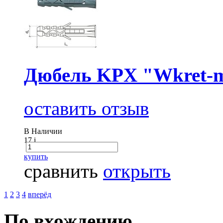
Дюбель KPX "Wkret-m
оставить отзыв
В Наличии
17
i
купить
сравнить
открыть
1
2
3
4
вперёд
По вхождению