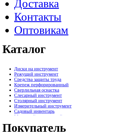
Доставка
Контакты
Оптовикам
Каталог
Диски на инструмент
Режущий инструмент
Средства защиты труда
Крепеж перфорированный
Сверлильная оснастка
Слесарный инструмент
Столярный инструмент
Измерительный инструмент
Садовый инвентарь
Малярный, отделочный инструмент
Крепежные элементы
Покупатель
Наждачная бумага