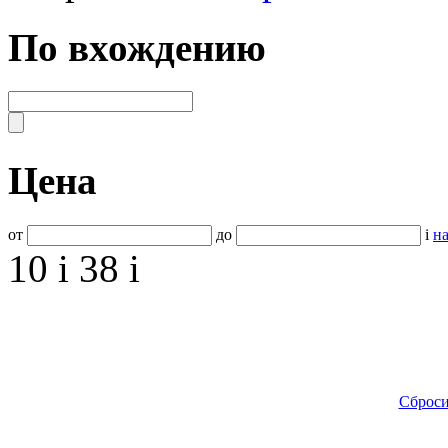
По вхождению
Цена
от
до
i
на
10
i
38
i
Сброси