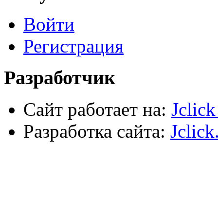
Хозтовары
Лестницы, стремянки, туры
Войти
Электрика, осветительное оборудование
Пена и герметики
Автомобильный инструмент
Регистрация
Сварочное оборудование
Силовое оборудование
Разработчик
Сайт работает на:
Jclic
Разработка сайта:
Jclick