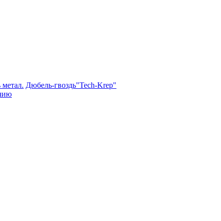
 метал.
Дюбель-гвоздь"Tech-Krep"
чию