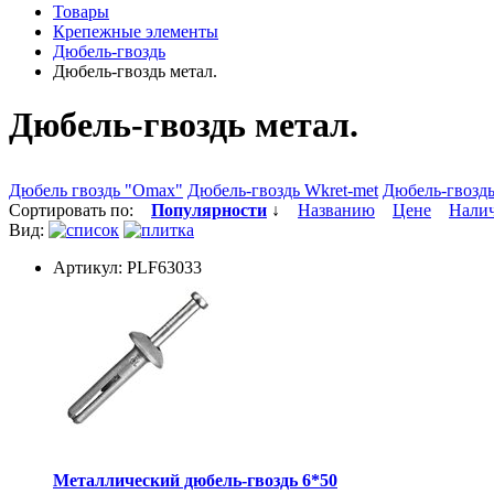
Товары
Крепежные элементы
Дюбель-гвоздь
Дюбель-гвоздь метал.
Дюбель-гвоздь метал.
Дюбель гвоздь "Omax"
Дюбель-гвоздь Wkret-met
Дюбель-гвоздь
Сортировать по:
Популярности
↓
Названию
Цене
Нали
Вид:
Артикул: PLF63033
Металлический дюбель-гвоздь 6*50