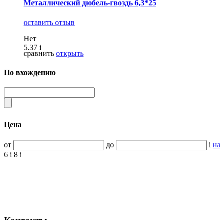
Металлический дюбель-гвоздь 6,3*25
оставить отзыв
Нет
5.37
i
сравнить
открыть
По вхождению
Цена
от
до
i
на
6
i
8
i