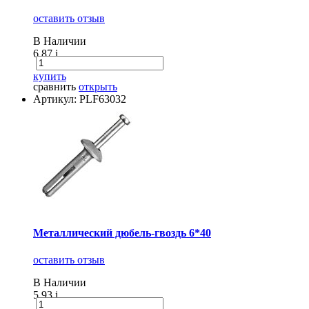
оставить отзыв
В Наличии
6.87
i
купить
сравнить
открыть
Артикул: PLF63032
Металлический дюбель-гвоздь 6*40
оставить отзыв
В Наличии
5.93
i